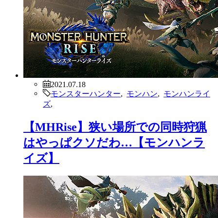
2021.07.18
モンスターハンター
,
モンハン
,
モンハンライ
ズ
,
【MHRise】狭い場所での同時狩猟
はやっぱクソだわ…【モンハンラ
イズ】