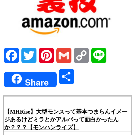
Facebook
Twitter
Pinterest
Gmail
Copy
Line
Link
共
Share
有
【MHRise】大型モンスって基本つまらんイメー
ジあるけどミラとかアルバって面白かったん
か？？？【モンハンライズ】