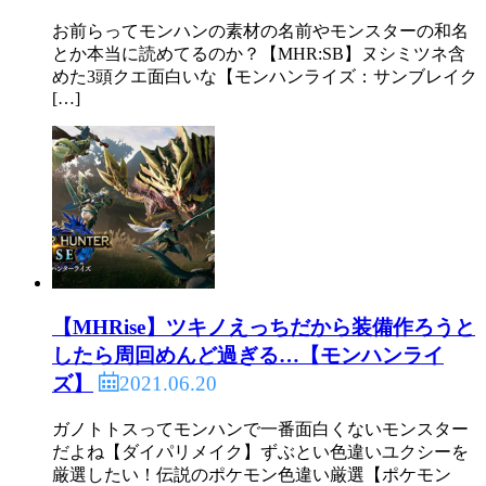
お前らってモンハンの素材の名前やモンスターの和名
とか本当に読めてるのか？【MHR:SB】ヌシミツネ含
めた3頭クエ面白いな【モンハンライズ：サンブレイク
[…]
【MHRise】ツキノえっちだから装備作ろうと
したら周回めんど過ぎる…【モンハンライ
2021.06.20
ズ】
ガノトトスってモンハンで一番面白くないモンスター
だよね【ダイパリメイク】ずぶとい色違いユクシーを
厳選したい！伝説のポケモン色違い厳選【ポケモン