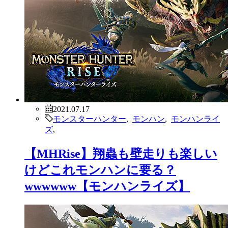
2021.07.17
モンスターハンター
,
モンハン
,
モンハンライ
ズ
,
【MHRise】翔蟲も壁走りも楽しい
けどこれモンハンに要る？
wwwwww【モンハンライズ】