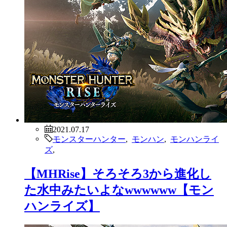
2021.07.17
モンスターハンター
,
モンハン
,
モンハンライ
ズ
,
【MHRise】そろそろ3から進化し
た水中みたいよなwwwwww【モン
ハンライズ】