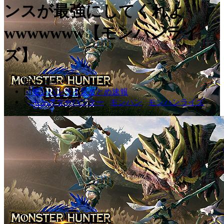
ンスが最強にしてくれよ
wwwwwww【モンハンライ
ズ】
2021.06.24
モンハンライズまとめ速報
モンスターハンター
,
モンハン
,
モンハンライズ