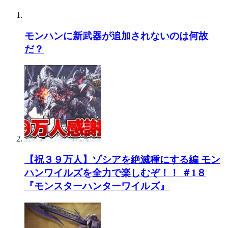
モンハンに新武器が追加されないのは何故
だ？
【祝３９万人】ゾシアを絶滅種にする編 モン
ハンワイルズを全力で楽しむぞ！！ ＃1８
『モンスターハンターワイルズ』