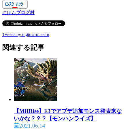
にほんブログ村
Tweets by nigimaru_asmr
関連する記事
【MHRise】E3でアプデ追加モンス発表来な
いかな？？？【モンハンライズ】
2021.06.14