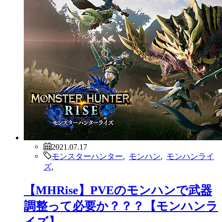
2021.07.17
モンスターハンター
,
モンハン
,
モンハンライ
ズ
,
【MHRise】PVEのモンハンで武器
調整って必要か？？？【モンハンラ
イズ】