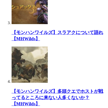
【モンハンワイルズ】スラアクについて語れ
【MHWilds】
【モンハンワイルズ】多頭クエでホストが戦
ってるところに来ない人多くないか？
【MHWilds】