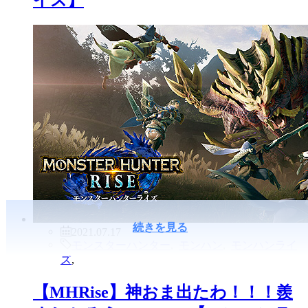
続きを見る
2021.07.17
モンスターハンター
,
モンハン
,
モンハンライ
ズ
,
【MHRise】神おま出たわ！！！羨