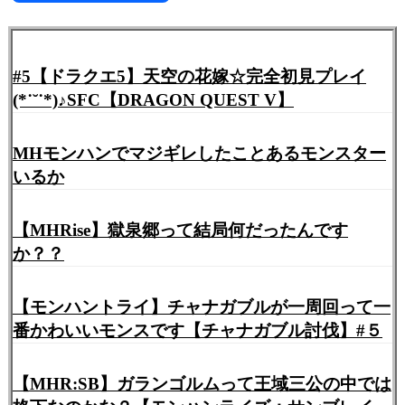
有
#5【ドラクエ5】天空の花嫁☆完全初見プレイ
(*˙˘˙*)♪SFC【DRAGON QUEST V】
MHモンハンでマジギレしたことあるモンスター
いるか
【MHRise】獄泉郷って結局何だったんです
か？？
【モンハントライ】チャナガブルが一周回って一
番かわいいモンスです【チャナガブル討伐】#５
【MHR:SB】ガランゴルムって王域三公の中では