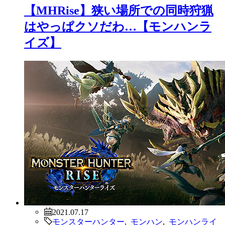
【MHRise】狭い場所での同時狩猟
はやっぱクソだわ…【モンハンラ
イズ】
2021.07.17
モンスターハンター
,
モンハン
,
モンハンライ