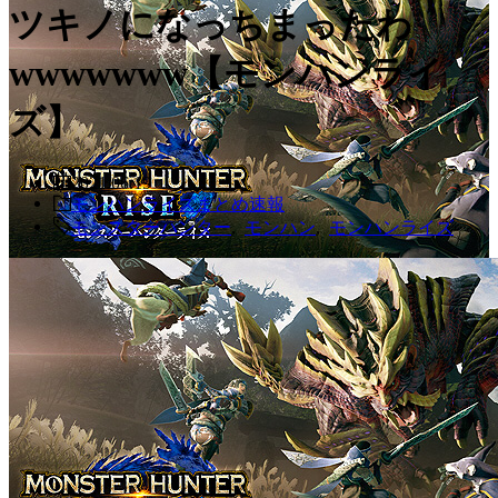
ツキノになっちまったわ
wwwwwww【モンハンライ
ズ】
2021.06.19
モンハンライズまとめ速報
モンスターハンター
,
モンハン
,
モンハンライズ