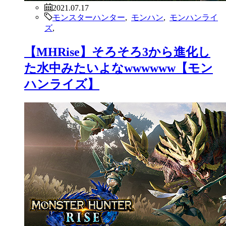
2021.07.17
モンスターハンター
,
モンハン
,
モンハンライ
ズ
,
【MHRise】そろそろ3から進化し
た水中みたいよなwwwwww【モン
ハンライズ】