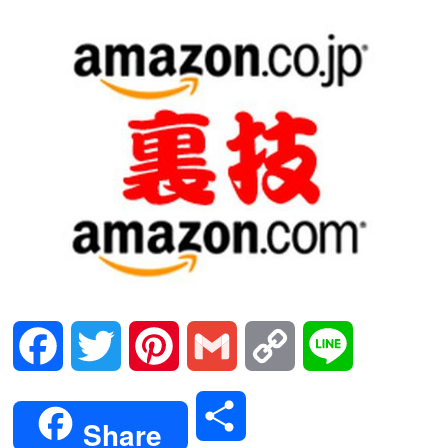
Facebook
Twitter
Pinterest
Gmail
Copy
Line
Link
共
Share