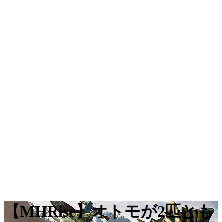
【MHRise】オトモが2匹とも