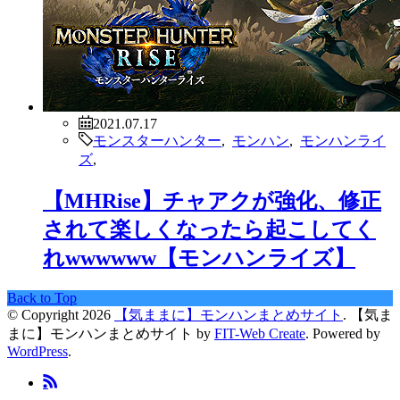
2021.07.17
モンスターハンター
,
モンハン
,
モンハンライ
ズ
,
【MHRise】チャアクが強化、修正
されて楽しくなったら起こしてく
れwwwwww【モンハンライズ】
Back to Top
© Copyright 2026
【気ままに】モンハンまとめサイト
.
【気ま
まに】モンハンまとめサイト by
FIT-Web Create
. Powered by
WordPress
.