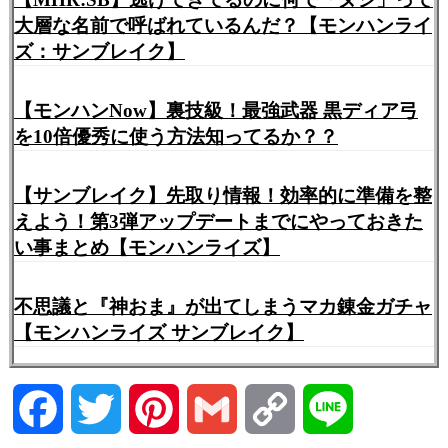
大層な名前で呼ばれているんだ？【モンハンライ
ズ：サンブレイク】
【モンハンNow】裏技級！最強武器 黒ディア弓
を10倍優秀に使う方法知ってるか？？
【サンブレイク】先取り情報！効率的に準備を整
えよう！第3弾アップデートまでにやっておきた
い事まとめ【モンハンライズ】
不思議と『神おま』が出てしまうマカ錬金ガチャ
【モンハンライズ サンブレイク】
Facebook
Twitter
Pinterest
Gmail
Copy
Line