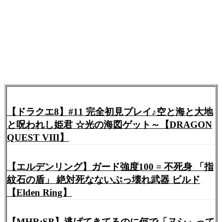
【ドラクエ8】#11 完全初見プレイ♪空と海と大地
と呪われし姫君 ☆光の海図ゲット～【DRAGON
QUEST VIII】
【エルデンリング】ガード強度100 = 不死身 「指
紋石の盾」 絶対死なないぶっ壊れ武器 ビルド
【Elden Ring】
【MHR:SB】逃げてきてるのに何で「ヌシ」って