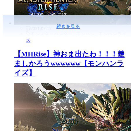
続きを見る
2021.07.17
モンスターハンター
,
モンハン
,
モンハンライ
ズ
,
【MHRise】神おま出たわ！！！羨
ましかろうwwwwww【モンハンラ
イズ】