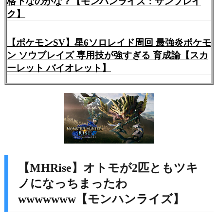
格下なのかな？【モンハンライズ：サンブレイ
ク】
【ポケモンSV】星6ソロレイド周回 最強炎ポケモ
ン ソウブレイズ 専用技が強すぎる 育成論【スカ
ーレット バイオレット】
【MHRise】オトモが2匹ともツキ
ノになっちまったわ
wwwwwww【モンハンライズ】