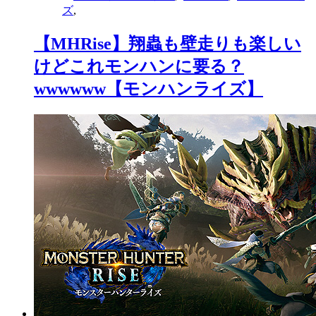
ズ
,
【MHRise】翔蟲も壁走りも楽しい
けどこれモンハンに要る？
wwwwww【モンハンライズ】