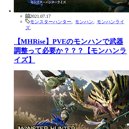
2021.07.17
モンスターハンター
,
モンハン
,
モンハンライ
ズ
,
【MHRise】PVEのモンハンで武器
調整って必要か？？？【モンハンラ
イズ】