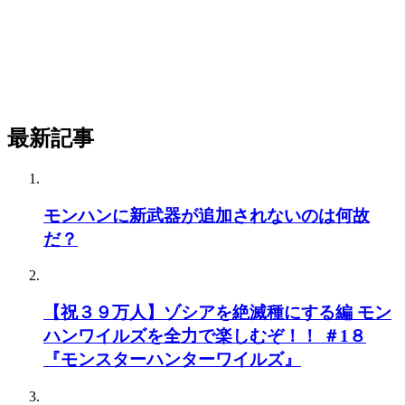
最新記事
モンハンに新武器が追加されないのは何故
だ？
【祝３９万人】ゾシアを絶滅種にする編 モン
ハンワイルズを全力で楽しむぞ！！ ＃1８
『モンスターハンターワイルズ』