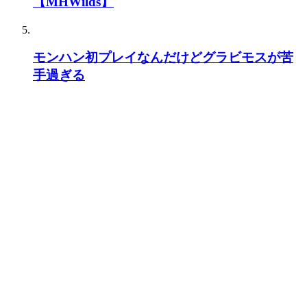
【MHWilds】
モンハン初プレイなんだけどグラビモスが苦
手過ぎる