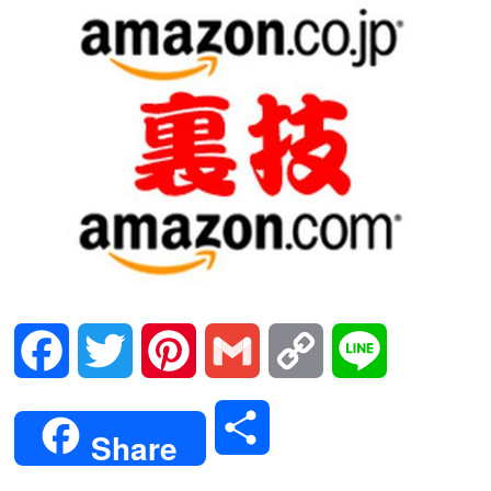
Facebook
Twitter
Pinterest
Gmail
Copy
Line
Link
共
Share
有