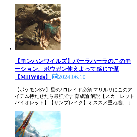
【モンハンワイルズ】バーラハーラのこのモ
ーション、ボウガン使えよって感じで草
2024.06.10
【MHWilds】
【ポケモンSV】星6ソロレイド必須 マリルリにこのア
イテム持たせたら最強です 育成論 解説【スカーレット
バイオレット】【サンブレイク】オススメ重ね着[…]