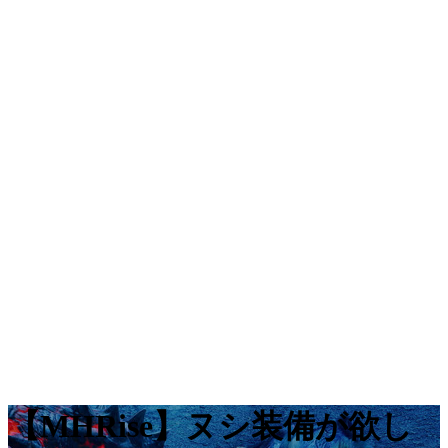
【MHRise】ヌシ装備が欲し