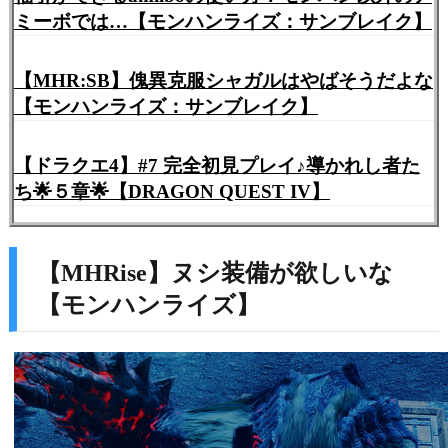
ミーボでは…【モンハンライズ：サンブレイク】
【MHR:SB】傀異克服シャガルはやばそうだよな
【モンハンライズ：サンブレイク】
【ドラクエ4】#7 完全初見プレイ♪導かれし者た
ち🌟５章🌟【DRAGON QUEST IV】
【MHRise】ヌシ装備が欲しいな
【モンハンライズ】