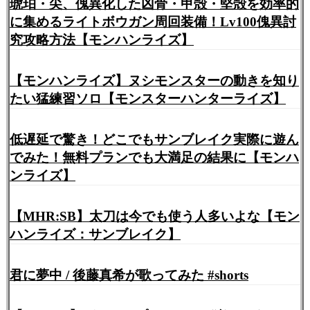
琥珀・尖、傀異化した凶骨・甲殻・堅殻を効率的
に集めるライトボウガン周回装備！Lv100傀異討
究攻略方法【モンハンライズ】
【モンハンライズ】ヌシモンスターの動きを知り
たい猛練習ソロ【モンスターハンターライズ】
低遅延で驚き！どこでもサンブレイク実際に遊ん
でみた！無料プランでも大満足の結果に【モンハ
ンライズ】
【MHR:SB】太刀は今でも使う人多いよな【モン
ハンライズ：サンブレイク】
君に夢中 / 後藤真希が歌ってみた #shorts