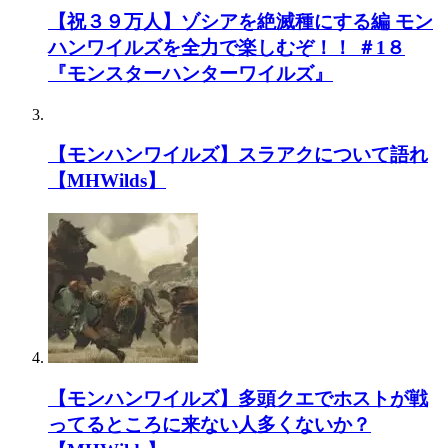
【祝３９万人】ゾシアを絶滅種にする編 モン
ハンワイルズを全力で楽しむぞ！！ ＃1８
『モンスターハンターワイルズ』
【モンハンワイルズ】スラアクについて語れ
【MHWilds】
【モンハンワイルズ】多頭クエでホストが戦
ってるところに来ない人多くないか？