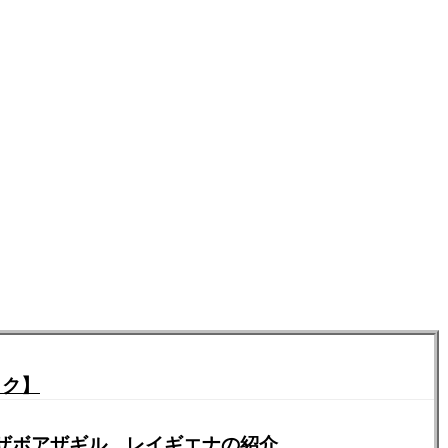
イク】
、ザボアザギル、レイギエナの紹介