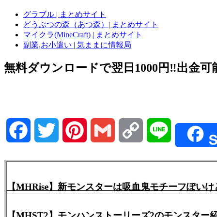
グラブル | まとめサイト
どうぶつの森（あつ森）| まとめサイト
マイクラ(MineCraft) | まとめサイト
副業,お小遣い | 気ままに情報局
無料ダウンロードで翌日1000円‼️出金可能
Facebook
Twitter
Pinterest
Gmail
Copy
Line
S
Link
【MHRise】新モンスターは吸血鬼モチーフぽい
【MHST2】モンハンストーリーズ2のモンスタ