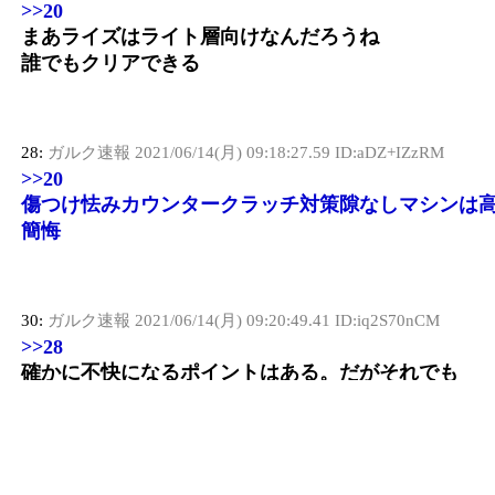
>>20
まあライズはライト層向けなんだろうね
誰でもクリアできる
28:
ガルク速報
2021/06/14(月) 09:18:27.59 ID:aDZ+IZzRM
>>20
傷つけ怯みカウンタークラッチ対策隙なしマシンは
簡悔
30:
ガルク速報
2021/06/14(月) 09:20:49.41 ID:iq2S70nCM
>>28
確かに不快になるポイントはある。だがそれでも
「快適すぎてすぐ飽きる」よりははるかにいいのだ
完全に制覇した瞬間こそ、”ゲームの終わり”なのだ