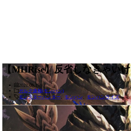
【MHRise】反省しなきゃ
2021.06.15
ガルク速報(モンハン)
モンスターハンター
,
モンハン
,
モンハンライズ