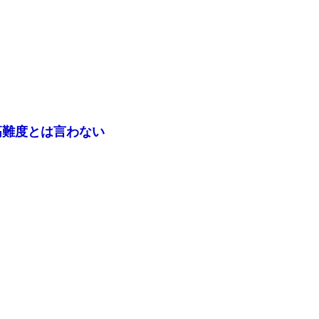
高難度とは言わない
よ。三國無双にはなるなと藤岡神はおっしゃった