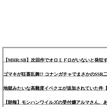
31:
ガルク速報
2021/06/14(月) 09:21:46.65 ID:fEb5NbwA0
>>30
終わりにしてよくないか…？
ネトゲじゃないんだし
36:
ガルク速報
2021/06/14(月) 09:23:35.19 ID:iq2S70nCM
>>31
そうなの？んじゃ卒業おめでとさんで
【MHR:SB】次回作でオロミドロがいないと発
でもアイボにどんどん戻ってきてる現実はやっぱあるで
ゴマキが狂喜乱舞!? コナンガチャでまさかのSSR
37:
ガルク速報
2021/06/14(月) 09:25:11.56 ID:bdvEDNoT0
>>36
地獄みたいな高難度イベクエが追加されていた件
そりゃそういう層が帰っても問題なかろ
【朗報】モンハンワイルズの受付嬢アルマさん、あの