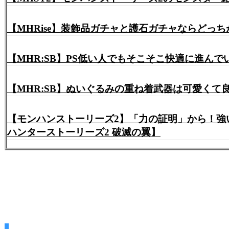
【MHRise】装飾品ガチャと護石ガチャならどっち
【MHR:SB】PS低い人でもそこそこ快適に進ん
【MHR:SB】ぬいぐるみの重ね着武器は可愛く
【モンハンストーリーズ2】「力の証明」から！強
ハンターストーリーズ2 破滅の翼】