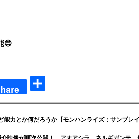
😊
共
hare
有
けど能力とか何だろうか【モンハンライズ：サンブレ
ー紹介映像が順次公開！ アオアシラ、ネルギガンテ