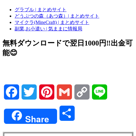
グラブル | まとめサイト
どうぶつの森（あつ森）| まとめサイト
マイクラ(MineCraft) | まとめサイト
副業,お小遣い | 気ままに情報局
無料ダウンロードで翌日1000円‼️出金可
能😊
Facebook
Twitter
Pinterest
Gmail
Copy
Line
Link
共
Share
有