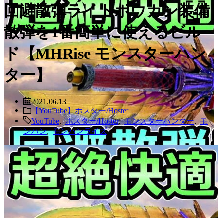
回避散弾ライトボウガン装備
散弾を1番簡単に使えるビル
ド【MHRise モンスターハン
ター】
2021.06.13
【YouTube】ホスター/Hoster
YouTube
,
ホスター/Hoster
,
モンスターハンター
,
モ
ンハン
,
モンハンライズ