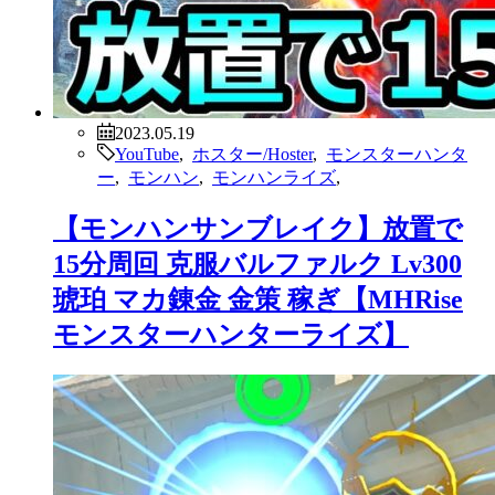
2023.05.19
YouTube
,
ホスター/Hoster
,
モンスターハンタ
ー
,
モンハン
,
モンハンライズ
,
【モンハンサンブレイク】放置で
15分周回 克服バルファルク Lv300
琥珀 マカ錬金 金策 稼ぎ【MHRise
モンスターハンターライズ】