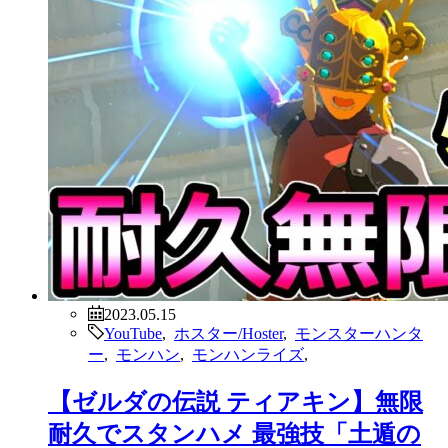
2023.05.15
YouTube
,
ホスター/Hoster
,
モンスターハンタ
ー
,
モンハン
,
モンハンライズ
,
【ゼルダの伝説 ティアキン】無限
耐久でスタンハメ 最強技「土遁の