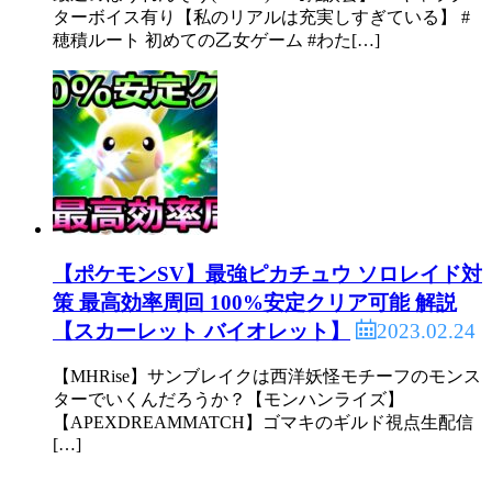
ターボイス有り【私のリアルは充実しすぎている】 #
穂積ルート 初めての乙女ゲーム #わた[…]
【ポケモンSV】最強ピカチュウ ソロレイド対
策 最高効率周回 100%安定クリア可能 解説
2023.02.24
【スカーレット バイオレット】
【MHRise】サンブレイクは西洋妖怪モチーフのモンス
ターでいくんだろうか？【モンハンライズ】
【APEXDREAMMATCH】ゴマキのギルド視点生配信
[…]