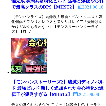
備完成 状態異常特化ビルド 猛毒と爆破やられ
2021.08.18
で最高クラスのDPS【MHST2】
【モンハンライズ】高難度！最新イベントクエスト強
化個体のヌシリオレウスとヌシリオレイア「夫婦げん
かはガルクも食わない」【モンスターハンターライ
ズ】【E[…]
【モンハンストーリーズ2】燼滅刃ディノバル
ド 最強ビルド 新しく追加された会心特化の遺
2021.08.08
伝子が優秀すぎる【MHST2】
最近のほうれんそう(∩ˊ꒳​ˋ∩)･*【雑談会】#3 キャラク