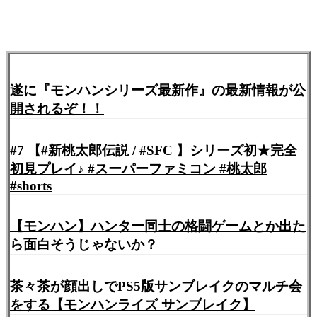
遂に『モンハンシリーズ最新作』の最新情報が公
開されるぞ！！
#7 【#新桃太郎伝説 / #SFC 】シリーズ初★完全
初見プレイ♪ #スーパーファミコン #桃太郎
#shorts
【モンハン】ハンター同士の格闘ゲームとか出た
ら面白そうじゃないか？
茶々茶が顔出しでPS5版サンブレイクのマルチ会
をする【モンハンライズ サンブレイク】