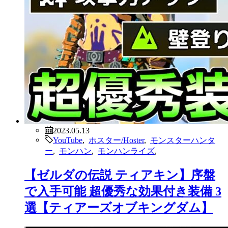
2023.05.13
YouTube
,
ホスター/Hoster
,
モンスターハンタ
ー
,
モンハン
,
モンハンライズ
,
【ゼルダの伝説 ティアキン】序盤
で入手可能 超優秀な効果付き装備 3
選【ティアーズオブキングダム】