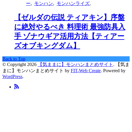
ー
,
モンハン
,
モンハンライズ
,
【ゼルダの伝説 ティアキン】序盤
に絶対やるべき 料理術 最強防具入
手 ゾナウギア活用方法【ティアー
ズオブキングダム】
Back to Top
© Copyright 2026
【気ままに】モンハンまとめサイト
.
【気ま
まに】モンハンまとめサイト by
FIT-Web Create
. Powered by
WordPress
.