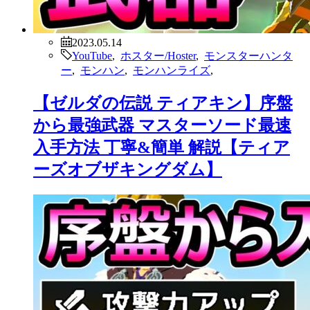
2023.05.14
YouTube
,
ホスター/Hoster
,
モンスターハンタ
ー
,
モンハン
,
モンハンライズ
,
【ゼルダの伝説 ティアキン】序盤
から最強武器 マスターソード最速
入手方法 丁寧&簡単 解説【ティア
ーズオブザキングダム】