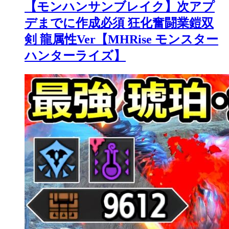
【モンハンサンブレイク】次アプ
デまでに作成必須 狂化奮闘業鎧双
剣 龍属性Ver【MHRise モンスター
ハンターライズ】