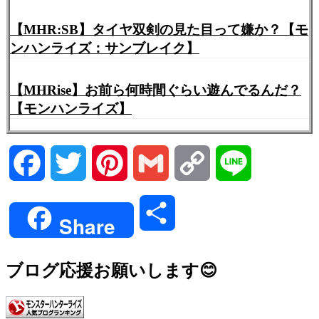
【MHR:SB】タイヤ双剣の見た目って嫌か？【モ
ンハンライズ：サンブレイク】
【MHRise】お前ら何時間ぐらい遊んでるんだ？
【モンハンライズ】
Facebook
Twitter
Pinterest
Gmail
Copy
Line
Link
共
Share
有
ブログ応援お願いします😊