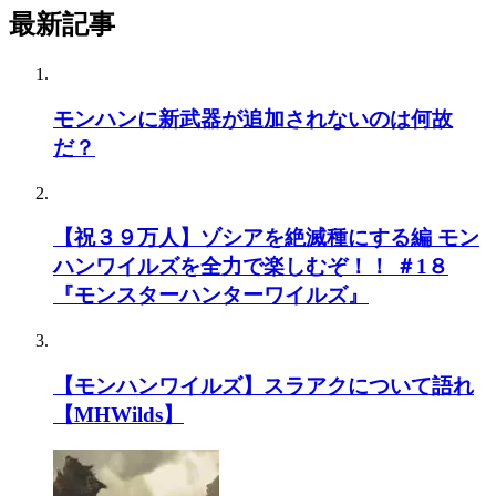
最新記事
モンハンに新武器が追加されないのは何故
だ？
【祝３９万人】ゾシアを絶滅種にする編 モン
ハンワイルズを全力で楽しむぞ！！ ＃1８
『モンスターハンターワイルズ』
【モンハンワイルズ】スラアクについて語れ
【MHWilds】