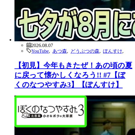
2026.08.07
YouTube
,
あつ森
,
どうぶつの森
,
ぽんすけ
,
【初見】今年もきたぜ！あの頃の夏
に戻って懐かしくなろう!! #7【ぼ
くのなつやすみ3】【ぽんすけ】