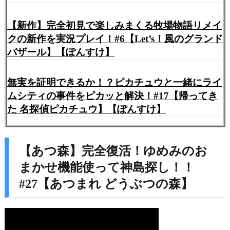
【新作】完全初見で楽しみまくる牧場物語リメイ
クの新作を実況プレイ！#6【Let’s！風のグランド
バザール】【ぽんすけ】
無実を証明できるか！？ピカチュウと一緒にライ
ムシティの事件をピカッと解決！#17【帰ってき
た 名探偵ピカチュウ】【ぽんすけ】
【あつ森】完全復活！ゆめみのお
まかせ機能使って神島探し！！
#27【あつまれ どうぶつの森】