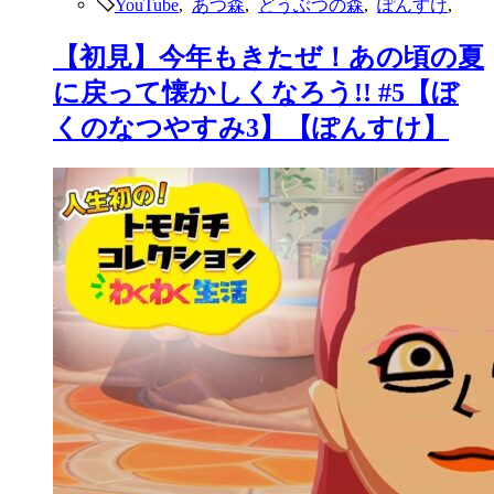
YouTube
,
あつ森
,
どうぶつの森
,
ぽんすけ
,
【初見】今年もきたぜ！あの頃の夏
に戻って懐かしくなろう!! #5【ぼ
くのなつやすみ3】【ぽんすけ】