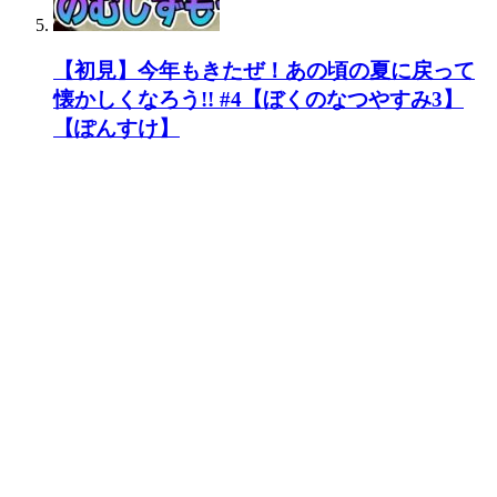
【初見】今年もきたぜ！あの頃の夏に戻って
懐かしくなろう!! #4【ぼくのなつやすみ3】
【ぽんすけ】