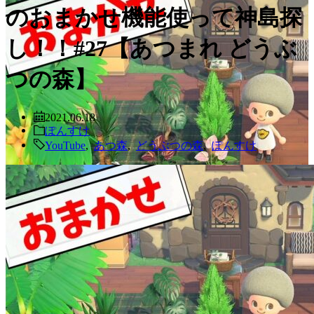
のおまかせ機能使って神島探
し！！#27【あつまれ どうぶ
つの森】
2021.06.18
ぽんすけ
YouTube
,
あつ森
,
どうぶつの森
,
ぽんすけ