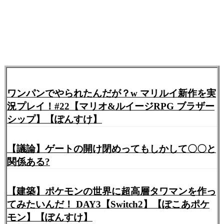
ワンパンでやられたんだが？w マリルイ新作を実
況プレイ！#22【マリオ&ルイージRPG ブラザー
シップ】【ぽんすけ】
【議論】ゲートの開け閉めってもしかして〇〇と
関係ある?
【建築】ポケモンの世界に超高層タワマンを作っ
てみたいんだ！ DAY3【Switch2】【ぽこあポケ
モン】【ぽんすけ】