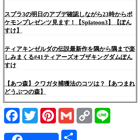
スプラ3の明日のアプデ確認しながら23時からポ
ケモンプレゼンツ見ます！【Splatoon3】【ぽん
すけ】
ティアキンゼルダの伝説最新作を隅から隅まで楽
しみまくる#41ティアーズオブザキングダムぽん
すけ
【あつ森】クワガタ捕獲法のコツは？【あつまれ
どうぶつの森】
Facebook
Twitter
Pinterest
Gmail
Copy
Line
Link
共