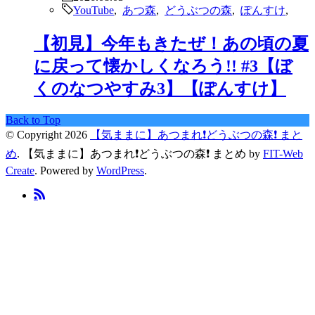
YouTube
,
あつ森
,
どうぶつの森
,
ぽんすけ
,
【初見】今年もきたぜ！あの頃の夏
に戻って懐かしくなろう!! #3【ぼ
くのなつやすみ3】【ぽんすけ】
Back to Top
© Copyright 2026
【気ままに】あつまれ❗️どうぶつの森❗️ まと
め
.
【気ままに】あつまれ❗️どうぶつの森❗️ まとめ by
FIT-Web
Create
. Powered by
WordPress
.