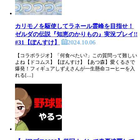
カリモノを駆使してラネール霊峰を目指せ！
ゼルダの伝説『知恵のかりもの』実況プレイ!!
2024.10.06
#31【ぽんすけ】
【コラボラジオ】「何食べたい?」この質問って難しい
よね【ドコムス】【ぽんすけ】【あつ森】愛くるさで
爆発！フィギュアしずえさんが一生懸命コーヒーを入
れる[…]