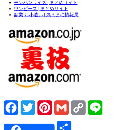
モンハンライズ | まとめサイト
ワンピース | まとめサイト
副業,お小遣い | 気ままに情報局
Facebook
Twitter
Pinterest
Gmail
Copy
Line
Link
共