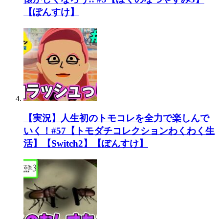
【ぽんすけ】
【実況】人生初のトモコレを全力で楽しんで
いく！#57【トモダチコレクションわくわく生
活】【Switch2】【ぽんすけ】