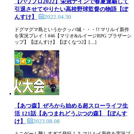
【パワプロ2022】栄冠ナインで春夏連覇して
引退させてやりたい高校野球監督の物語【ぽ
2022.04.30
んすけ】
ドグマグマ島というかクッパ城・・・!? マリルイ新作
を実況プレイ！#46【マリオ&ルイージRPG ブラザーシ
ップ】【ぽんすけ】【ぼくなつ2】[…]
【あつ森】ぜろから始める超スローライフ生
活 121話【あつまれどうぶつの森】【ぽんす
2023.08.08
け】
ミニゲーム難しすぎて発狂！？ マリルイ新作を実況プ