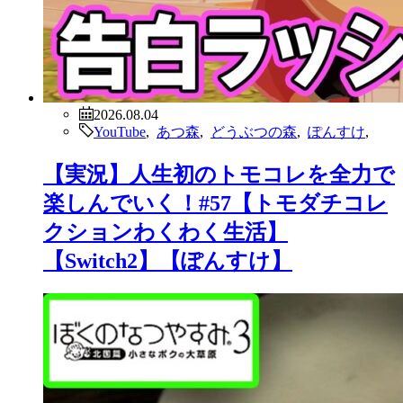
2026.08.04
YouTube
,
あつ森
,
どうぶつの森
,
ぽんすけ
,
【実況】人生初のトモコレを全力で
楽しんでいく！#57【トモダチコレ
クションわくわく生活】
【Switch2】【ぽんすけ】