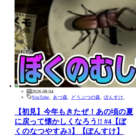
2026.08.04
YouTube
,
あつ森
,
どうぶつの森
,
ぽんすけ
,
【初見】今年もきたぜ！あの頃の夏
に戻って懐かしくなろう!! #4【ぼ
くのなつやすみ3】【ぽんすけ】