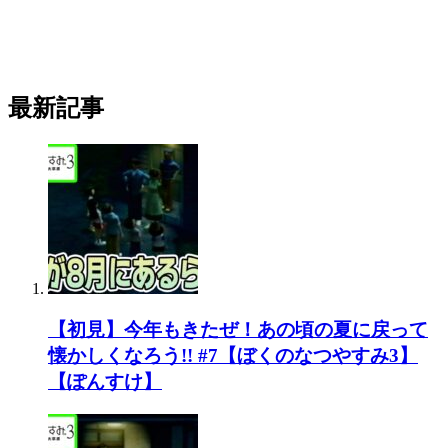
最新記事
【初見】今年もきたぜ！あの頃の夏に戻って
懐かしくなろう!! #7【ぼくのなつやすみ3】
【ぽんすけ】