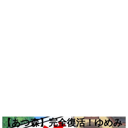
【あつ森】完全復活！ゆめみ