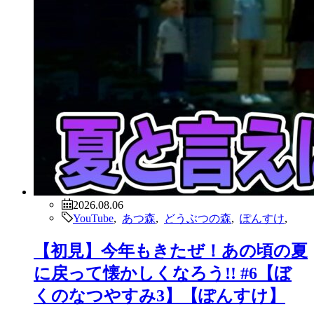
2026.08.06
YouTube
,
あつ森
,
どうぶつの森
,
ぽんすけ
,
【初見】今年もきたぜ！あの頃の夏
に戻って懐かしくなろう!! #6【ぼ
くのなつやすみ3】【ぽんすけ】