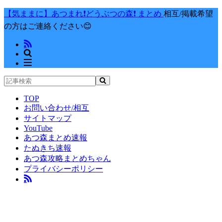
【気ままに】あつまれ❗️どうぶつの森❗️ まとめ
相互/掲載希望
の方はご連絡ください😊
TOP
お問い合わせ/相互
サイトマップ
YouTube
あつ森まとめ速報
たぬきち速報
あつ森攻略まとめちゃん
プライバシーポリシー