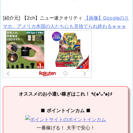
[紹介元] 【2ch】ニュー速クオリティ
【画像】Googleのス
マホ、アメリカ本国の人たちにも見捨てられ終わるｗｗｗ
オススメのお小遣い稼ぎはこれ！ ٩(๑❛ᴗ❛๑)۶
■
ポイントインカム
■
一番稼げる！ 大手で安心！